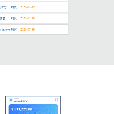
imtoken转账EIH(imim下载Token转账超时怎么办
时间：
2026-07-19
imtoken验证(imtimToken钱包oken验证签名错误
时间：
2026-07-19
imtoke
时间：
2026-07-19