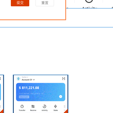
持255,400+Token的跨链交易。ImToken还提供了许多其他功能，例如