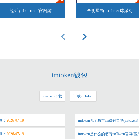
谎话西imToken官网游
全明星街imToken球派对
imtoken钱包
imtoken下载
下载imToken
间：
2026-07-19
imtoken几个版本im钱包官网(imtoke
间：
2026-07-19
imtoken是什么的缩写imToken官网