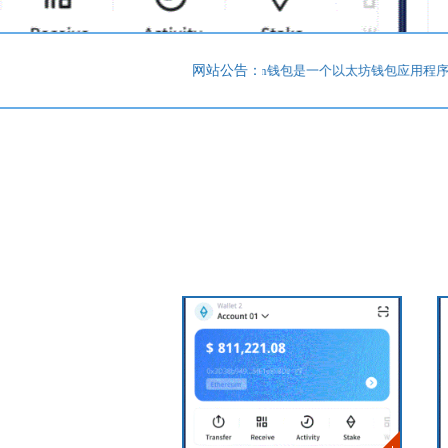
网站公告：
ImToken钱包是一个以太坊钱包应用程序