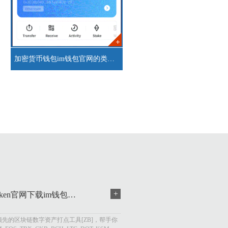
加密货币钱包im钱包官网的类型及其功能
+
im钱包备份-（imToken官网下载im钱包会被冻
球领先的区块链数字资产打点工具[ZB]，帮手你