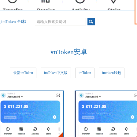
,imToken 全球领先的区块链钱包，为用户提供提供90+主链让您去探索,以及支
imToken安卓
最新imToken
imToken中文版
imToken
imtoken钱包